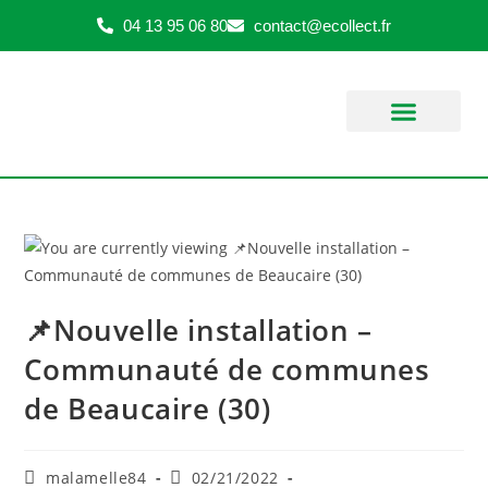
04 13 95 06 80
contact@ecollect.fr
SERVICE APRÈS VENTE
ESPACE CLIENT
📌Nouvelle installation –
Communauté de communes
de Beaucaire (30)
malamelle84
02/21/2022